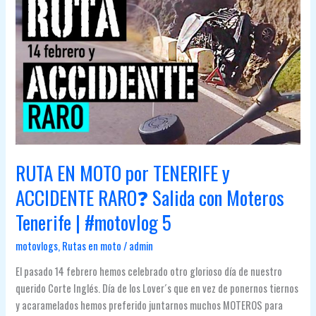
ARAFO
✅
CARRETERA
MOTERA
FAMOSA
EN
TENERIFE
RUTA EN MOTO por TENERIFE y
ACCIDENTE RARO❓ Salida con Moteros
Tenerife | #motovlog 5
motovlogs
,
Rutas en moto
/
admin
El pasado 14 febrero hemos celebrado otro glorioso día de nuestro
querido Corte Inglés. Día de los Lover´s que en vez de ponernos tiernos
y acaramelados hemos preferido juntarnos muchos MOTEROS para