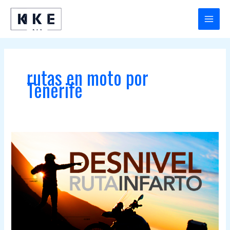
Ir
al
MAIN
contenido
MENU
rutas en moto por
Tenerife