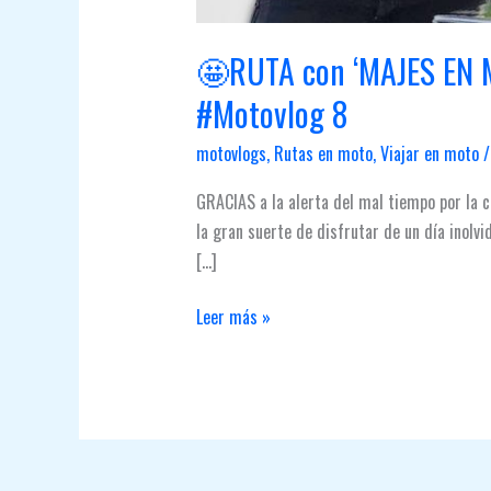
🤩RUTA con ‘MAJES EN M
#Motovlog 8
motovlogs
,
Rutas en moto
,
Viajar en moto
GRACIAS a la alerta del mal tiempo por la 
la gran suerte de disfrutar de un día i
[…]
🤩
Leer más »
RUTA
con
‘MAJES
EN
MOTO’