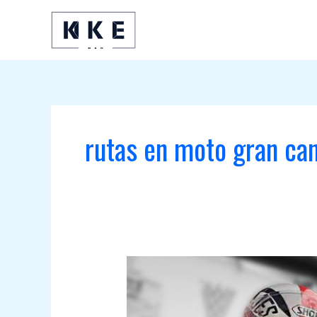
Ir
al
contenido
rutas en moto gran can