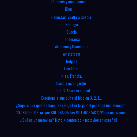
Términos y condiciones
MOTEROS/AS
Blog
💥
Halmstad. Vuelta a Suecia.
Vídeo
Noruega
motivación
Suecia
Dinamarca
Alemania y Dinamarca
Amsterdam
Bélgica
Tour Eiffel.
Niza. Francia.
Francia es un jardín.
Día 2-3. Ahora si que si!
Experiencia que quita el hipo en 3, 2, 1,…
¿Seguro que quieres hacer ese viaje tan largo? El poder de una elección…
107 SECRETOS ❤️ que SÓLO SABEN los MOTEROS/AS 💥Vídeo motivación
¿Qué es un motovlog? Moto + contenido = motovlog en español!