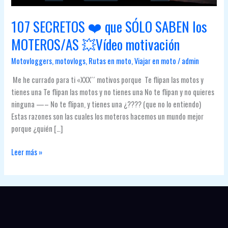
107 SECRETOS ❤️ que SÓLO SABEN los
MOTEROS/AS 💥Vídeo motivación
Motovloggers
,
motovlogs
,
Rutas en moto
,
Viajar en moto
/
admin
Me he currado para ti «XXX´´ motivos porque Te flipan las motos y
tienes una Te flipan las motos y no tienes una No te flipan y no quieres
ninguna —– No te flipan, y tienes una ¿???? (que no lo entiendo)
Estas razones son las cuales los moteros hacemos un mundo mejor
porque ¿quién […]
107
Leer más »
SECRETOS
❤️
que
SÓLO
SABEN
los