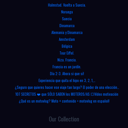
Salida
Halmstad. Vuelta a Suecia.
con
Noruega
Moteros
Suecia
Tenerife
Dinamarca
|
Alemania y Dinamarca
#motovlog
Amsterdam
5
Bélgica
Tour Eiffel.
Niza. Francia.
Francia es un jardín.
Día 2-3. Ahora si que si!
Experiencia que quita el hipo en 3, 2, 1,…
¿Seguro que quieres hacer ese viaje tan largo? El poder de una elección…
107 SECRETOS ❤️ que SÓLO SABEN los MOTEROS/AS 💥Vídeo motivación
¿Qué es un motovlog? Moto + contenido = motovlog en español!
Our Collection