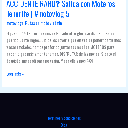
6
ACCIDENTE RARO❓ Salida con Moteros
Tenerife | #motovlog 5
motovlogs
,
Rutas en moto
/
admin
El pasado 14 febrero hemos celebrado otro glorioso día de nuestro
querido Corte Inglés. Día de los Lover´s que en vez de ponernos tiernos
y acaramelados hemos preferido juntarnos muchos MOTEROS para
hacer lo que más amor tenemos. DISFRUTAR de las motos. Siento el
despiste, me perdí para no variar. Y por ello vimos 4X4
RUTA
Leer más »
EN
MOTO
por
TENERIFE
y
ACCIDENTE
Términos y condiciones
RARO❓
Blog