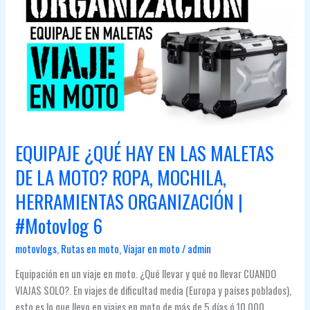
✅
CARRETERA
MOTERA
FAMOSA
EN
TENERIFE
EQUIPAJE ¿QUÉ HAY EN LAS MALETAS
DE LA MOTO? ROPA, MOCHILA,
HERRAMIENTAS ORGANIZACIÓN |
#Motovlog 6
motovlogs
,
Rutas en moto
,
Viajar en moto
/
admin
Equipación en un viaje en moto. ¿Qué llevar y qué no llevar CUANDO
VIAJAS SOLO?. En viajes de dificultad media (Europa y países poblados),
esto es lo que llevo en viajes en moto de más de 5 días ó 10.000