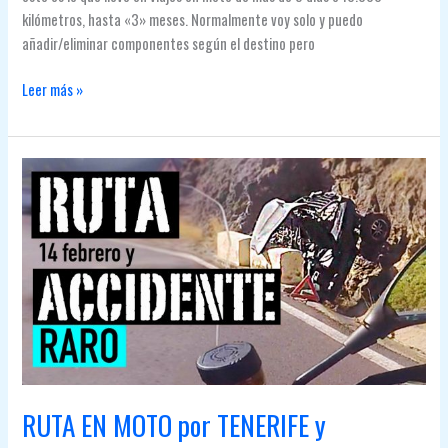
kilómetros, hasta «3» meses. Normalmente voy solo y puedo
añadir/eliminar componentes según el destino pero
EQUIPAJE
Leer más »
¿QUÉ
HAY
EN
LAS
MALETAS
DE
LA
MOTO?
ROPA,
MOCHILA,
HERRAMIENTAS
ORGANIZACIÓN
|
RUTA EN MOTO por TENERIFE y
#Motovlog