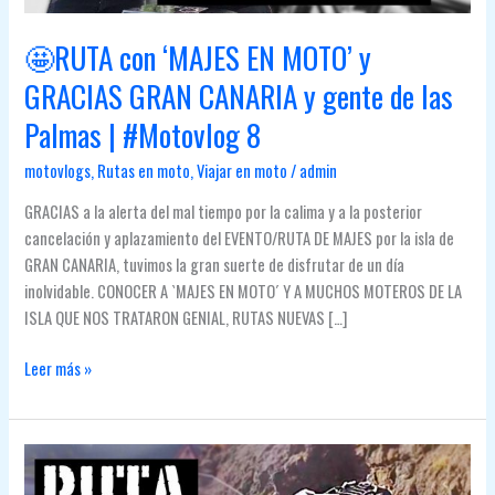
🤩RUTA con ‘MAJES EN MOTO’ y
GRACIAS GRAN CANARIA y gente de las
Palmas | #Motovlog 8
motovlogs
,
Rutas en moto
,
Viajar en moto
/
admin
GRACIAS a la alerta del mal tiempo por la calima y a la posterior
cancelación y aplazamiento del EVENTO/RUTA DE MAJES por la isla de
GRAN CANARIA, tuvimos la gran suerte de disfrutar de un día
inolvidable. CONOCER A `MAJES EN MOTO´ Y A MUCHOS MOTEROS DE LA
ISLA QUE NOS TRATARON GENIAL, RUTAS NUEVAS […]
🤩
Leer más »
RUTA
con
‘MAJES
EN