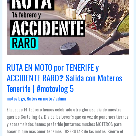
MOTO’
y
GRACIAS
GRAN
CANARIA
y
gente
de
las
RUTA EN MOTO por TENERIFE y
Palmas
|
ACCIDENTE RARO❓ Salida con Moteros
#Motovlog
Tenerife | #motovlog 5
8
motovlogs
,
Rutas en moto
/
admin
El pasado 14 febrero hemos celebrado otro glorioso día de nuestro
querido Corte Inglés. Día de los Lover´s que en vez de ponernos tiernos
y acaramelados hemos preferido juntarnos muchos MOTEROS para
hacer lo que más amor tenemos. DISFRUTAR de las motos. Siento el