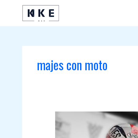
Ir
al
contenido
majes con moto