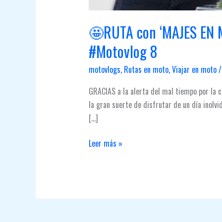
🤩RUTA con ‘MAJES EN M
#Motovlog 8
motovlogs
,
Rutas en moto
,
Viajar en moto
GRACIAS a la alerta del mal tiempo por la 
la gran suerte de disfrutar de un día i
[…]
🤩
Leer más »
RUTA
con
‘MAJES
EN
MOTO’