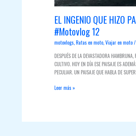
EL INGENIO QUE HIZO P
#Motovlog 12
motovlogs
,
Rutas en moto
,
Viajar en moto
DESPUÉS DE LA DEVASTADORA HAMBRUNA, PO
CULTIVO. HOY EN DÍA ESE PAISAJE ES ADE
PECULIAR. UN PAISAJE QUE HABLA DE SUPER
EL
Leer más »
INGENIO
QUE
HIZO
PAISAJE
✅